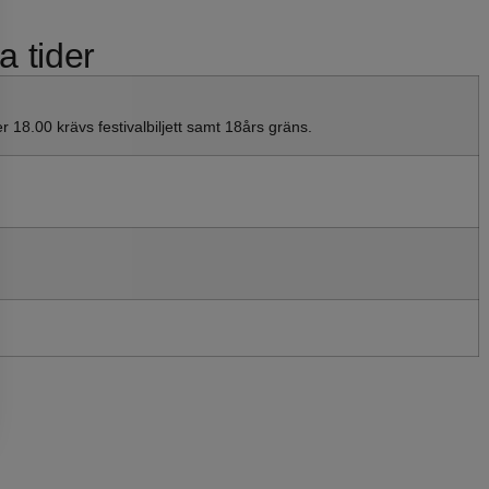
a tider
ter 18.00 krävs festivalbiljett samt 18års gräns.