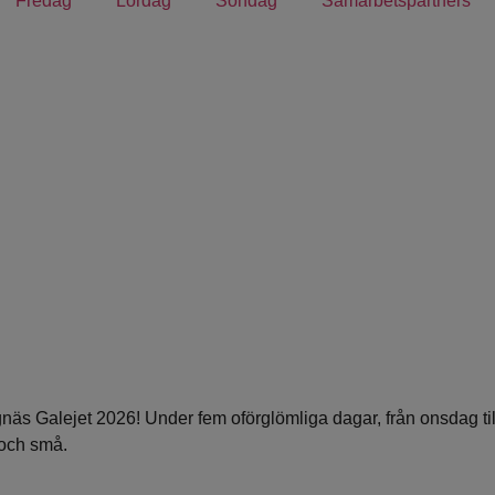
Fredag
Lördag
Söndag
Samarbetspartners
rängnäs Galejet 2026! Under fem oförglömliga dagar, från onsdag t
 och små.