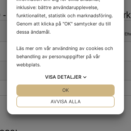
inklusive: bättre användarupplevelse,
- De angivna speltiderna är cirk
funktionalitet, statistik och marknadsföring.
Genom att klicka på "OK" samtycker du till
16.30-18.00
dessa ändamål.
Gratis inträde för alla åldrar. Ef
Läs mer om vår användning av cookies och
18.00
behandling av personuppgifter på vår
webbplats.
20.00
VISA
DETALJER
22.00
JA
NEJ
OK
JA
NEJ
NÖDVÄNDIG
INSTÄLLNINGAR
AVVISA ALLA
JA
NEJ
JA
NEJ
MARKNADSFÖRING
STATISTIK