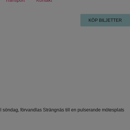
Transport
Kontakt
KÖP BILJETTER
ill söndag, förvandlas Strängnäs till en pulserande mötesplats